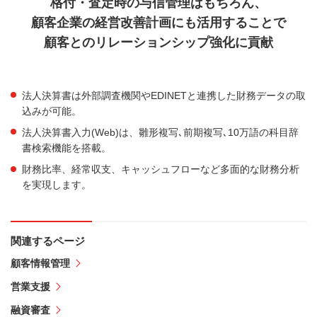
格付・査定時の与信管理はもちろん、
顧客企業の経営改善計画にも活用することで
顧客とのリレーションシップ強化に貢献
法人決算書は外部調査機関やEDINETと連携した財務データの取
込みが可能。
法人決算書入力(Web)は、雛形複写､前期複写､10万語の科目辞
書検索機能を搭載。
財務比率、経常収支、キャッシュフローなど多面的な財務分析
を実現します。
関連するページ
顧客情報管理
営業支援
融資審査