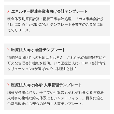
エネルギー関連事業者向け会計テンプレート
料金体系別原価計算・配管工事会計処理…『ガス事業会計規
則』に対応したOBIC7会計テンプレートを業界のご要望に応
えてリリース。
医療法人向け 会計テンプレート
“病院会計準則”への対応はもちろん、これからの病院経営に不
可欠な管理会計機能を提供。いま医療法人に«OBIC7会計情報
ソリューション»が選ばれている理由とは!?
医療法人向け給与･人事管理テンプレート
職種が多岐に渡り、手当てや計算式もそれぞれ異なる医療法
人特有の複雑な給与体系にもジャストフィット。目前に迫る
労基法改正にも安心の給与・人事テンプレート。