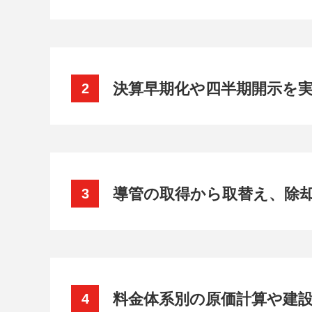
決算早期化や四半期開示を
2
導管の取得から取替え、除
3
料金体系別の原価計算や建
4