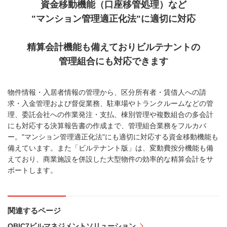
資金移動機能（口座移管処理）など
"マンション管理適正化法"に適切に対応
精算会計機能も備えておりビルテナントの
管理組合にも対応できます
物件情報・入居者情報の管理から、区分所有者・賃借人への請
求・入金管理および督促業務、駐車場やトランクルームなどの管
理、委託会社への作業発注・支払、棟別管理や複数組合の多会計
にも対応する決算報告書の作成まで、管理組合業務をフルカバ
ー。"マンション管理適正化法"にも適切に対応する資金移動機能も
備えています。また「ビルテナント版」は、変動費按分機能も備
えており、商業施設を併設した大型物件の効率的な精算会計をサ
ポートします。
関連するページ
OBIC7ビルマネジメントソリューション