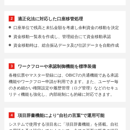
適正化法に対応した口座移管処理
2
口座単位で残高と未払金額を考慮し余剰資金の移動を決定
資金移動一覧表を作成し、管理組合にて資金移動承認
資金移動時は、総合振込データ及び仕訳データを自動作成
ワークフローや承認制御機能を標準装備
3
各種伝票やマスター登録には、OBIC7の共通機能である承認
機能やワークフロー申請が利用できます。また、ユーザー毎
のきめ細かい権限設定や履歴管理（ログ管理）などのセキュ
リティ機能も強化し、内部統制にも的確に対応できます。
項目辞書機能により"自社の言葉"で運用可能
4
システムで使用する項目名に「項目辞書機能」を搭載。自社