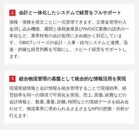
会計と一体化したシステムで経営をフルサポート
2
債権・債務を荷主ごとに一元管理できます。立替金管理や入
金消し込み機能、通関と保税倉庫及びNVOCC業務の請求の一
本化など、業界特有の会計処理にきめ細かく対応していま
す。 OBIC7シリーズの会計・人事・給与システムと連携。迅
速・的確な経営判断を可能にし、スピード経営をサポートし
ます。
総合物流管理の基盤として統合的な情報活用を実現
3
現場実績情報と会計情報を統合管理することで現場効率、経
営効率を同一の環境で可視化を実現。売上､原価､経費などの
会計情報と、数量､重量､距離､時間などの実績データを組み合
わせて、物流業界に求められるさまざまなKPIの把握・分析が
行えます。