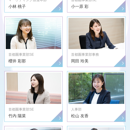
小林 桃子
小一原 彩
首都圏事業部SE
首都圏事業部事務
櫻井 彩那
岡田 玲美
首都圏事業部SE
人事部
竹内 陽菜
松山 友香