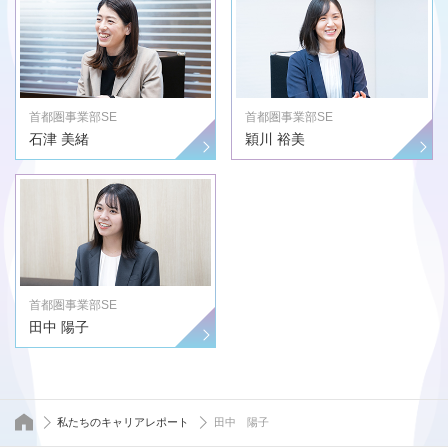
首都圏事業部SE
首都圏事業部SE
石津 美緒
穎川 裕美
首都圏事業部SE
田中 陽子
トップページ
私たちのキャリアレポート
田中 陽子