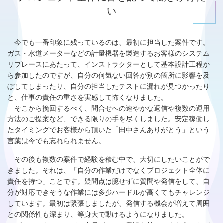
い
今でも一番印象に残っているのは、最初に担当した案件です。
ガス・水道メーターなどの計量機器を製造するお客様のシステム
リプレースにあたって、インストラクターとして基本設計工程か
ら参加したのですが、自分の何気ない回答が別の箇所に影響を及
ぼしてしまったり、自分の担当したテストに漏れが見つかったり
と、仕事の責任の重さを実感して怖くなりました。
そこから挽回するべく、問合せへの速やかな返信や複数の運用
方法のご提案など、できる限りの手を尽くしました。安定稼働し
たタイミングでお客様から頂いた「田中さんありがとう」という
言葉は今でも忘れられません。
その後も複数の案件で経験を積む中で、大切にしたいことがで
きました。それは、「自分の作業だけでなくプロジェクト全体に
責任を持つ」ことです。疑問点は臆せずに質問や発信をして、自
分が対応できそうな作業には多少ハードルが高くてもチャレンジ
しています。最初は緊張しましたが、発信する機会が増えて周囲
との関係性も深まり、等身大で動けるようになりました。