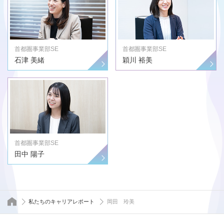
首都圏事業部SE
首都圏事業部SE
石津 美緒
穎川 裕美
首都圏事業部SE
田中 陽子
トップページ
私たちのキャリアレポート
岡田 玲美