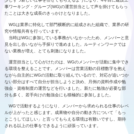
少しずつ新しい仕事を任せてもらえるようになり、4年目に建設工
事ワーキング・グループ(WG)の運営担当として声を掛けてもらっ
たことは大きな成長のきっかけとなりました。
WGは業界に特化して部門横断的に組成された組織で、業界の研
究や情報共有を行っています。
当時はWGに参加している事務がいなかったため、メンバーと意
見を出し合いながら手探りで進めました。ルーティンワークでは
ない業務が増え、とても刺激になりました。
運営担当として心がけたのは、WGのメンバーが活動に集中でき
る環境を整えることです。メンバーは営業活動の目標数字を抱え
ながら自主的にWGの活動に取り組んでいるので、対応が追いつか
ない部分はすべて自分が担当しようと決め、月例の資料作成や勉
強会・資格制度の運営などを行いました。新たに勉強が必要な部
分も多く、若手向けの勉強会にも積極的に参加しました。
WGで活動するようになり、メンバーから求められる仕事のレベ
ルが上がったと感じます。成果物や自分の動き方について「もっ
とこうしてほしい」と言ってもらえる環境は有難いですし、期待
される以上の仕事をできるように頑張っています。