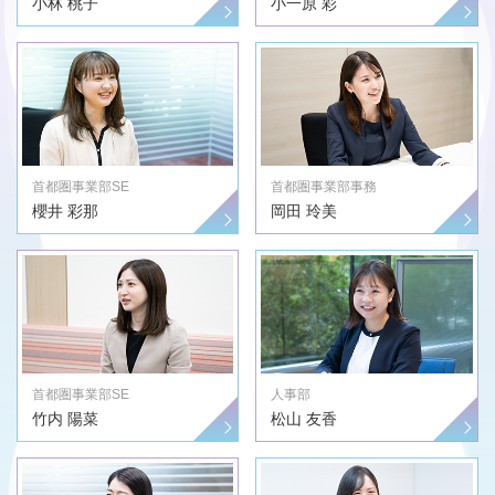
小林 桃子
小一原 彩
首都圏事業部SE
首都圏事業部事務
櫻井 彩那
岡田 玲美
首都圏事業部SE
人事部
竹内 陽菜
松山 友香