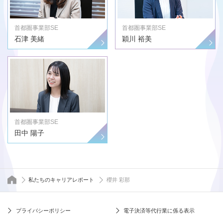
首都圏事業部SE
首都圏事業部SE
石津 美緒
穎川 裕美
首都圏事業部SE
田中 陽子
トップページ
私たちのキャリアレポート
櫻井 彩那
プライバシーポリシー
電子決済等代行業に係る表示