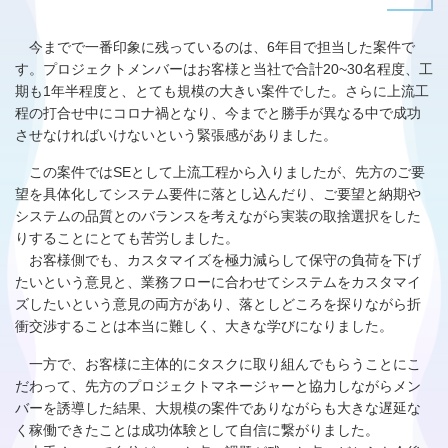
今までで一番印象に残っているのは、6年目で担当した案件で
す。プロジェクトメンバーはお客様と当社で合計20~30名程度、工
期も1年半程度と、とても規模の大きい案件でした。さらに上流工
程の打合せ中にコロナ禍となり、今までと勝手が異なる中で成功
させなければいけないという緊張感がありました。
この案件ではSEとして上流工程から入りましたが、先方のご要
望を具体化してシステム要件に落とし込んだり、ご要望と納期や
システムの品質とのバランスを考えながら実装の取捨選択をした
りすることにとても苦労しました。
お客様側でも、カスタマイズを極力減らして保守の負荷を下げ
たいという意見と、業務フローに合わせてシステムをカスタマイ
ズしたいという意見の両方があり、落としどころを探りながら折
衝交渉することは本当に難しく、大きな学びになりました。
一方で、お客様に主体的にタスクに取り組んでもらうことにこ
だわって、先方のプロジェクトマネージャーと協力しながらメン
バーを誘導した結果、大規模の案件でありながらも大きな遅延な
く稼働できたことは成功体験として自信に繋がりました。