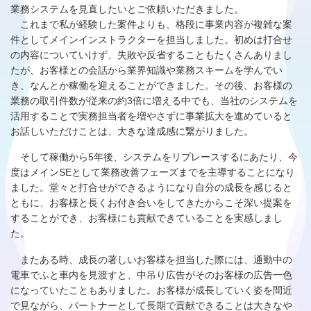
業務システムを見直したいとご依頼いただきました。
これまで私が経験した案件よりも、格段に事業内容が複雑な案
件としてメインインストラクターを担当しました。初めは打合せ
の内容についていけず、失敗や反省することもたくさんありまし
たが、お客様との会話から業界知識や業務スキームを学んでい
き、なんとか稼働を迎えることができました。その後、お客様の
業務の取引件数が従来の約3倍に増える中でも、当社のシステムを
活用することで実務担当者を増やさずに事業拡大を進めていると
お話しいただけことは、大きな達成感に繋がりました。
そして稼働から5年後、システムをリプレースするにあたり、今
度はメインSEとして業務改善フェーズまでを主導することになり
ました。堂々と打合せができるようになり自分の成長を感じると
ともに、お客様と長くお付き合いをしてきたからこそ深い提案を
することができ、お客様にも貢献できていることを実感しまし
た。
またある時、成長の著しいお客様を担当した際には、通勤中の
電車でふと車内を見渡すと、中吊り広告がそのお客様の広告一色
になっていたこともありました。お客様が成長していく姿を間近
で見ながら、パートナーとして長期で貢献できることは大きなや