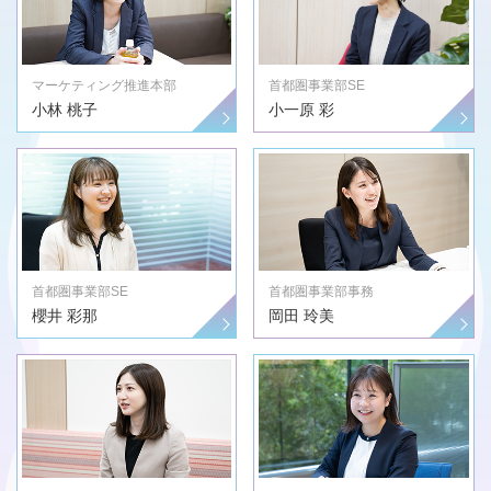
マーケティング推進本部
首都圏事業部SE
小林 桃子
小一原 彩
首都圏事業部SE
首都圏事業部事務
櫻井 彩那
岡田 玲美